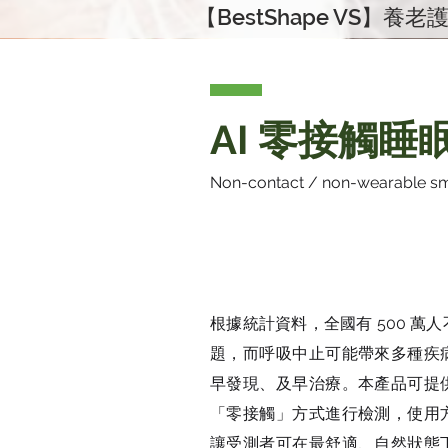
【BestShape VS】養老
AI 零
AI 零接觸睡
Non-contact / non-wearable sma
Non-contact / non-
smart care system
根據統計資料，全國有 500 萬
題，而呼吸中止可能帶來多種疾
早發現、及早治療。本產品可提
「零接觸」方式進行檢測，使用
讓受測者可在最舒適、自然狀態