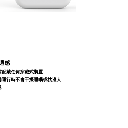
適感
需配戴任何穿戴式裝置
備運行時不會干擾睡眠或枕邊人
息