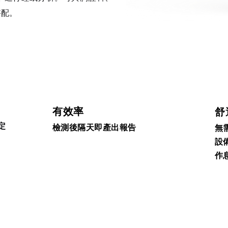
搭配。
有效率
舒
定
檢測後隔天即產出報告
無
設
作